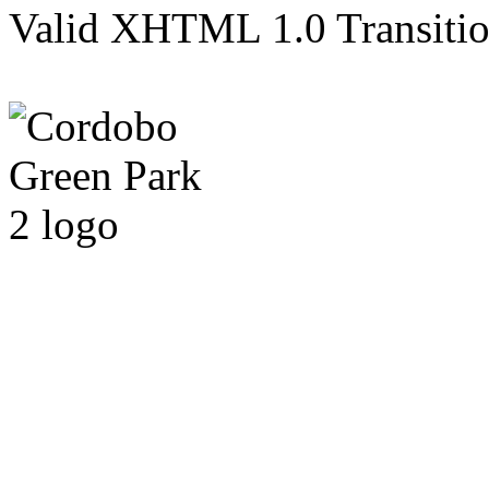
Valid XHTML 1.0 Transition