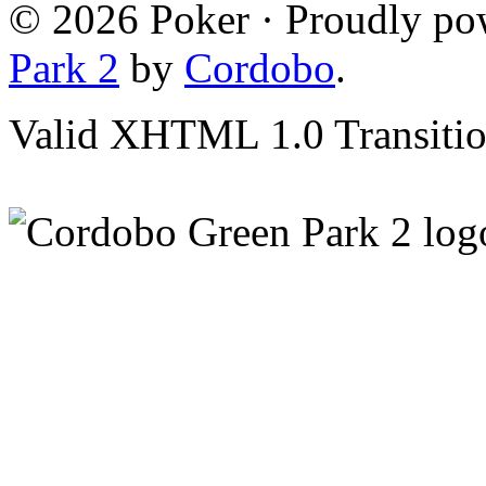
© 2026 Poker · Proudly p
Park 2
by
Cordobo
.
Valid XHTML 1.0 Transition