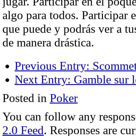
jugar. Participar en el póqu
algo para todos. Participar
que puede y podrás ver a tu
de manera drástica.
Previous Entry:
Scommett
Next Entry:
Gamble sur l
Posted in
Poker
You can follow any response
2.0 Feed
. Responses are cur