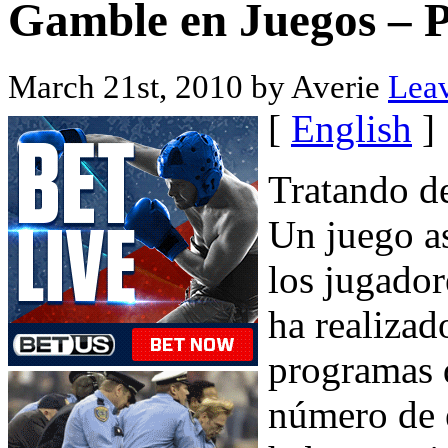
Gamble en Juegos – 
March 21st, 2010 by Averie
Leav
[
English
]
Tratando de
Un juego a
los jugador
ha realizad
programas d
número de 